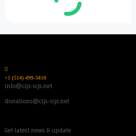
Do you have questions? Call or email
us.
+1 (514) 499-3418
info@cijs-icjs.net
donations@cijs-icjs.net
Newsletter
Get latest news & update