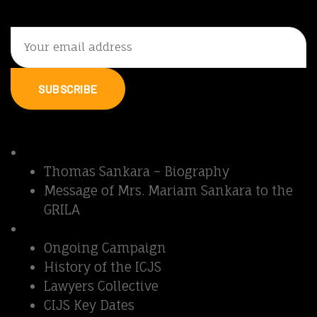
SUBSCRIBE
Quick Links
Thomas Sankara
Thomas Sankara – Biography
Message of Mrs. Mariam Sankara to the
GRILA
Sankara Affair
Ongoing Campaign
History of the ICJS
Lawyers Collective
CIJS Key Dates